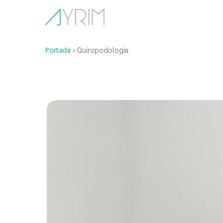
Skip
to
main
content
Portada
›
Quiropodología