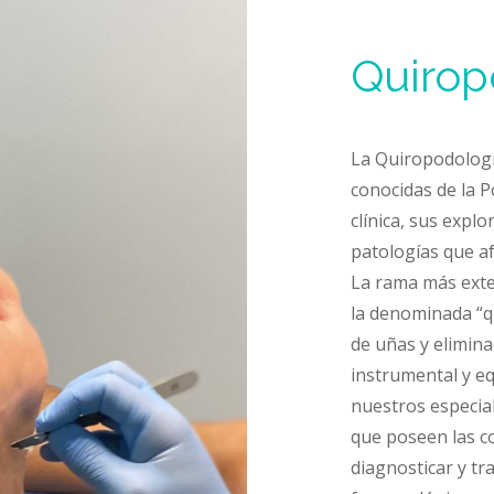
Quirop
La Quiropodología
conocidas de la P
clínica, sus expl
patologías que af
La rama más exte
la denominada “qu
de uñas y elimina
instrumental y eq
nuestros especial
que poseen las c
diagnosticar y tra