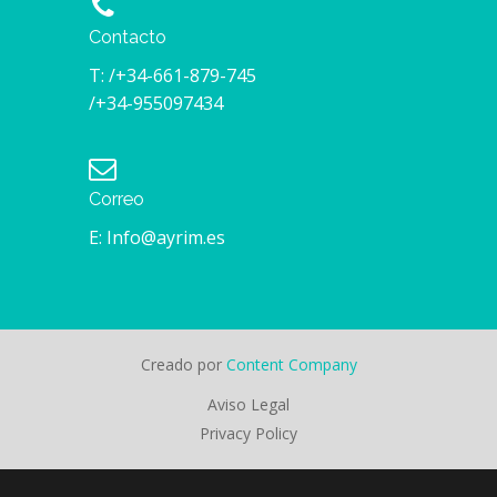
Contacto
T: /+34-661-879-745
/+34-955097434
Correo
E: Info@ayrim.es
Creado por
Content Company
Aviso Legal
Privacy Policy