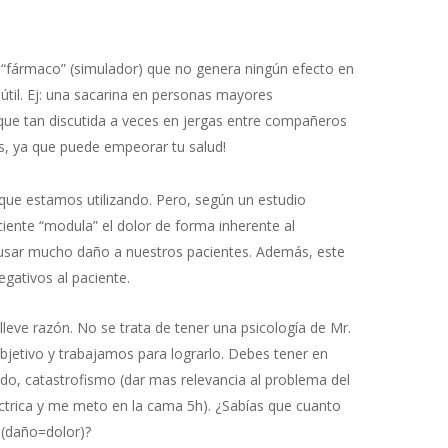
n “fármaco” (simulador) que no genera ningún efecto en
útil. Ej: una sacarina en personas mayores
ue tan discutida a veces en jergas entre compañeros
as, ya que puede empeorar tu salud!
que estamos utilizando. Pero, según un estudio
ciente “modula” el dolor de forma inherente al
usar mucho daño a nuestros pacientes. Además, este
gativos al paciente.
leve razón. No se trata de tener una psicología de Mr.
objetivo y trabajamos para lograrlo. Debes tener en
do, catastrofismo (dar mas relevancia al problema del
léctrica y me meto en la cama 5h). ¿Sabías que cuanto
 (daño=dolor)?