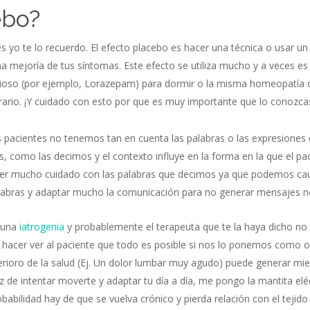
ebo?
s yo te lo recuerdo. El efecto placebo es hacer una técnica o usar u
mejoría de tus síntomas. Este efecto se utiliza mucho y a veces es 
vioso (por ejemplo, Lorazepam) para dormir o la misma homeopatía q
trario. ¡Y cuidado con esto por que es muy importante que lo conozc
pacientes no tenemos tan en cuenta las palabras o las expresiones 
s, como las decimos y el contexto influye en la forma en la que el pa
ner mucho cuidado con las palabras que decimos ya que podemos ca
alabras y adaptar mucho la comunicación para no generar mensajes ne
o una
iatrogenia
y probablemente el terapeuta que te la haya dicho no l
en hacer ver al paciente que todo es posible si nos lo ponemos como 
ioro de la salud (Ej. Un dolor lumbar muy agudo) puede generar mie
vez de intentar moverte y adaptar tu día a día, me pongo la mantita e
bilidad hay de que se vuelva crónico y pierda relación con el tejido