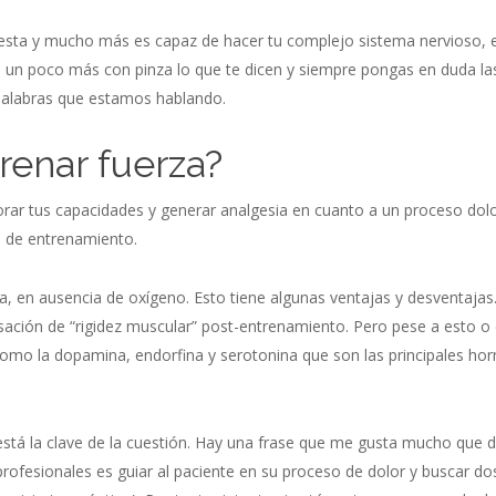
sta y mucho más es capaz de hacer tu complejo sistema nervioso, e
s un poco más con pinza lo que te dicen y siempre pongas en duda la
palabras que estamos hablando.
enar fuerza?
orar tus capacidades y generar analgesia en cuanto a un proceso do
d de entrenamiento.
a, en ausencia de oxígeno. Esto tiene algunas ventajas y desventajas. 
ación de “rigidez muscular” post-entrenamiento. Pero pese a esto o
como la dopamina, endorfina y serotonina que son las principales hor
está la clave de la cuestión. Hay una frase que me gusta mucho que 
fesionales es guiar al paciente en su proceso de dolor y buscar dosi