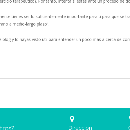
ercicio terapéutico). Por tanto, intenta si estás ante un proceso de 
nte tienes ser lo suficientemente importante para ti para que se tr
rarlo a medio-largo plazo”.
e blog y lo hayas visto útil para entender un poco más a cerca de c
tros?
Dirección