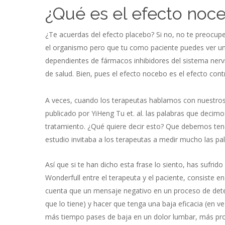
¿Qué es el efecto noc
¿Te acuerdas del efecto placebo? Si no, no te preocupe
el organismo pero que tu como paciente puedes ver una 
dependientes de fármacos inhibidores del sistema ner
de salud. Bien, pues el efecto nocebo es el efecto con
A veces, cuando los terapeutas hablamos con nuestros 
publicado por YiHeng Tu et. al. las palabras que decimo
tratamiento. ¿Qué quiere decir esto? Que debemos te
estudio invitaba a los terapeutas a medir mucho las p
Así que si te han dicho esta frase lo siento, has sufrid
Wonderfull entre el terapeuta y el paciente, consiste 
cuenta que un mensaje negativo en un proceso de deter
que lo tiene) y hacer que tenga una baja eficacia (en 
más tiempo pases de baja en un dolor lumbar, más proba