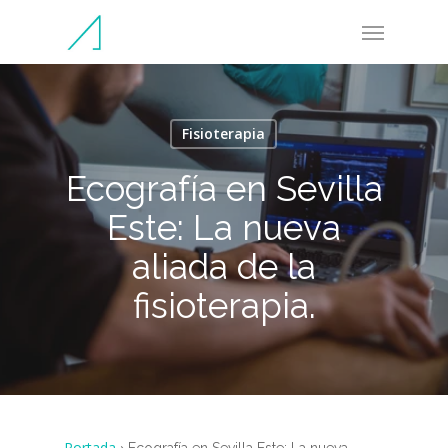
Skip
Menu
to
main
content
Fisioterapia
Ecografía en Sevilla
Este: La nueva
aliada de la
fisioterapia.
Portada
›