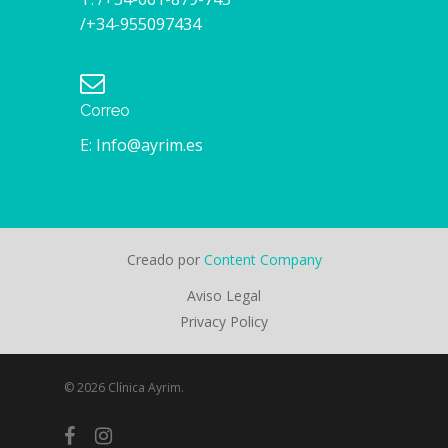
/+34-955097434
Correo
E: Info@ayrim.es
Creado por
Content Company
Aviso Legal
Privacy Policy
© 2026 Clínica Ayrim.
facebook
instagram