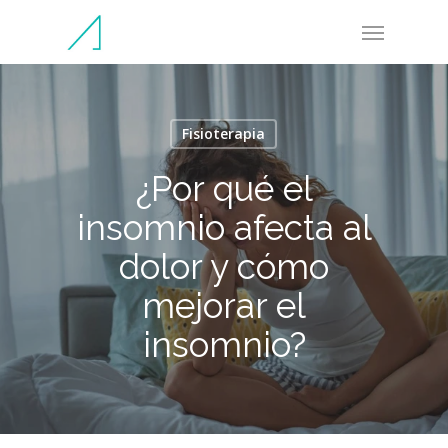
Skip
Menu
to
main
content
Fisioterapia
¿Por qué el
insomnio afecta al
dolor y cómo
mejorar el
insomnio?