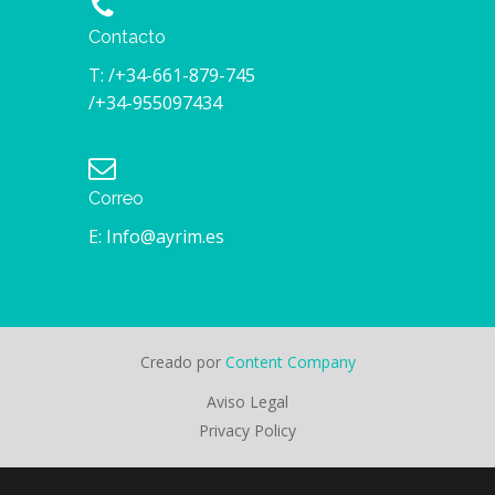
Contacto
T: /+34-661-879-745
/+34-955097434
Correo
E: Info@ayrim.es
Creado por
Content Company
Aviso Legal
Privacy Policy